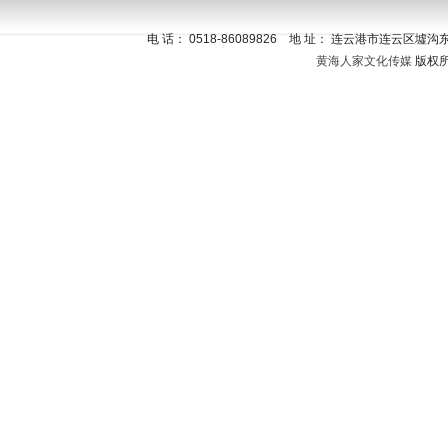
电 话
：
0518-86089826
地 址：
连云港市连云区墟沟东园
黄海人家文化传媒
版权所